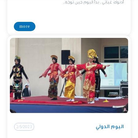
أدنوك غياثي . بدأ اليوم حين توجَه..
more
اليوم الدولي
2/5/2023