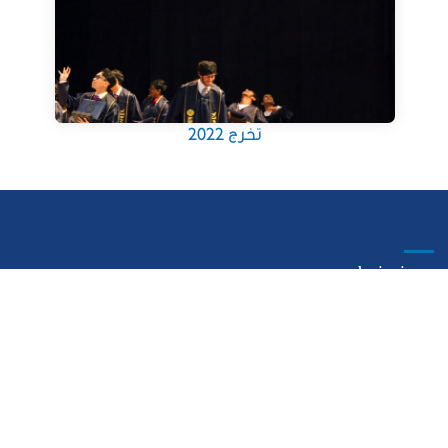
تخرج 2022
admissions
How To Apply
School Fees
Apply